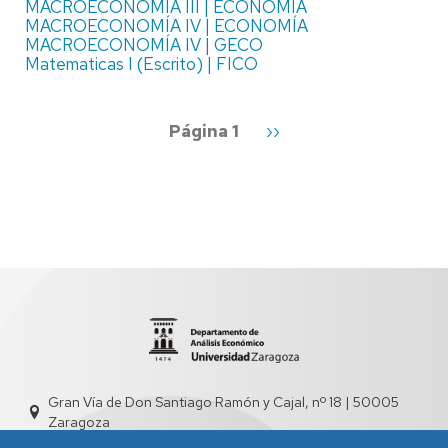
MACROECONOMÍA III | ECONOMÍA
MACROECONOMÍA IV | ECONOMÍA
MACROECONOMÍA IV | GECO
Matematicas I (Escrito) | FICO
Paginación
Página 1
Siguiente
››
página
Gran Vía de Don Santiago Ramón y Cajal, nº 18 | 50005
Zaragoza
sed4000@unizar.es
976 761 831