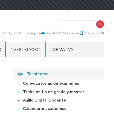
Buscar
, nº 18 | 50005 Zaragoza
sed4000@unizar.es
976 761 831
O
INVESTIGACIÓN
NORMATIVA
EVALUACIÓN
BAREMO
Te interesa
CONTRATACIÓN
PROFESORADO
Convocatorias de examenes
Trabajos fin de grado y máster
Anillo Digital Docente
Calendario académico