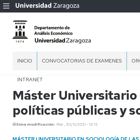
INICIO
CONVOCATORIAS DE EXAMENES
OR
EQ
INTRANET
DE
DI
Máster Universitario 
DI
políticas públicas y s
CO
DE
PE
Última modificación
Mar , 30/11/2021 - 10:13
DI
PDI
MÁSTER UNIVERSITARIO EN SOCIOLOGÍA DE LAS