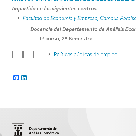
Impartido en los siguientes centros:
CO
DE
Facultad de Economía y Empresa, Campus Paraís
DE
Docencia del Departamento de Análisis Eco
CO
1º curso, 2º Semestre
Políticas públicas de empleo
Facebook
LinkedIn