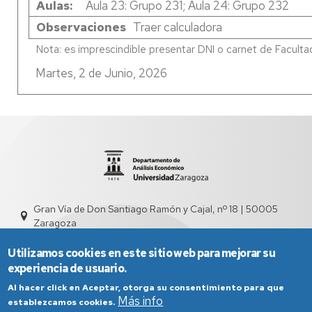
Aulas
Aula 23: Grupo 231; Aula 24: Grupo 232
Observaciones
Traer calculadora
Martes, 2 de Junio, 2026
Gran Vía de Don Santiago Ramón y Cajal, nº 18 | 50005
Zaragoza
sed4000@unizar.es
976 761 831
Utilizamos cookies en este sitio web para mejorar su
experiencia de usuario.
Al hacer click en Aceptar, otorga su consentimiento para que
Más info
establezcamos cookies.