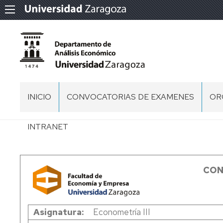
INICIO
CONVOCATORIAS DE EXAMENES
OR
EQ
INTRANET
DE
DI
DI
CO
CON
DE
PE
DI
Asignatura
Econometría III
PDI