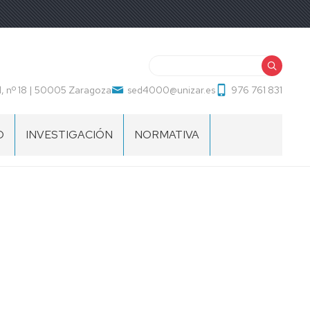
Buscar
, nº 18 | 50005 Zaragoza
sed4000@unizar.es
976 761 831
O
INVESTIGACIÓN
NORMATIVA
EVALUACIÓN
BAREMO
CONTRATACIÓN
PROFESORADO