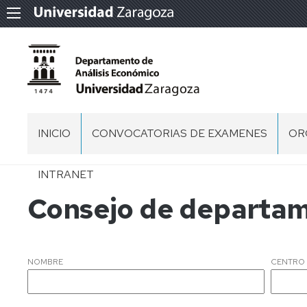
INICIO
CONVOCATORIAS DE EXAMENES
OR
EQ
INTRANET
DE
DI
Consejo de departa
DI
CO
DE
PE
NOMBRE
CENTRO
DI
PDI