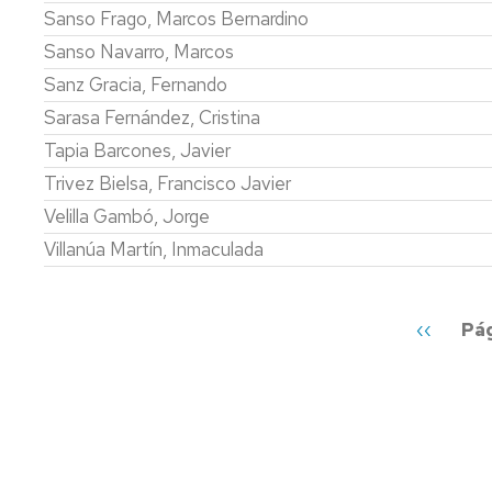
Sanso Frago, Marcos Bernardino
Sanso Navarro, Marcos
Sanz Gracia, Fernando
Sarasa Fernández, Cristina
Tapia Barcones, Javier
Trivez Bielsa, Francisco Javier
Velilla Gambó, Jorge
Villanúa Martín, Inmaculada
Paginación
Página
‹‹
Pág
anterior