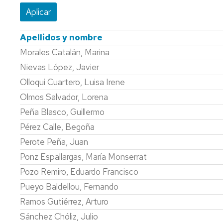
CO
DE
DE
Apellidos y nombre
Morales Catalán, Marina
CO
Nievas López, Javier
Olloqui Cuartero, Luisa Irene
Olmos Salvador, Lorena
Peña Blasco, Guillermo
Pérez Calle, Begoña
Perote Peña, Juan
Ponz Espallargas, María Monserrat
Pozo Remiro, Eduardo Francisco
Pueyo Baldellou, Fernando
Ramos Gutiérrez, Arturo
Sánchez Chóliz, Julio