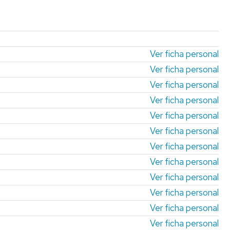
EMPRESAS
EMPRESAS,
POLÍTICAS
GRUPO
PÚBLICAS
NSEJO
INGLÉS
Y
ECO-
SOCIALES
ECONOMÍA
PARTAMENTO
DADE-
Ver ficha personal
DERECHO-
FICO-
MISIONES
ADMINISTRACION-
FINANZAS
Ver ficha personal
Y-
Y
Ver ficha personal
DIRECCION-
CONTABILIDAD
DE-
Ver ficha personal
EMPRESAS
MIM-
Ver ficha personal
MARKETING
E
Ver ficha personal
INVESTIGACIÓN
Ver ficha personal
DE
MERCADOS
Ver ficha personal
Ver ficha personal
PERIODISMO
Ver ficha personal
Ver ficha personal
Ver ficha personal