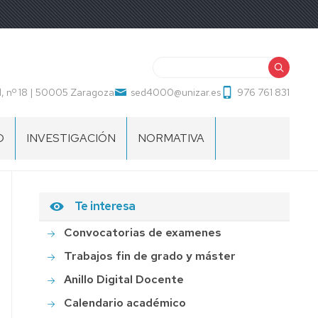
Buscar
, nº 18 | 50005 Zaragoza
sed4000@unizar.es
976 761 831
O
INVESTIGACIÓN
NORMATIVA
EVALUACIÓN
BAREMO
Te interesa
CONTRATACIÓN
PROFESORADO
Convocatorias de examenes
Trabajos fin de grado y máster
Anillo Digital Docente
Calendario académico