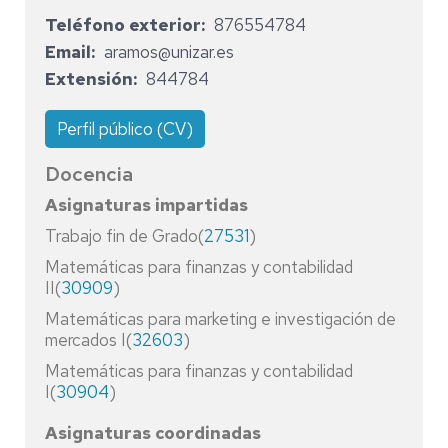
Teléfono exterior
876554784
Email
aramos@unizar.es
Extensión
844784
Perfil público (CV)
Docencia
Asignaturas impartidas
Trabajo fin de Grado(
27531
)
Matemáticas para finanzas y contabilidad
II(
30909
)
Matemáticas para marketing e investigación de
mercados I(
32603
)
Matemáticas para finanzas y contabilidad
I(
30904
)
Asignaturas coordinadas