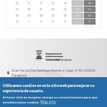
10
11
12
13
14
15
16
17
18
19
20
21
22
23
24
25
26
27
28
29
30
31
1
2
3
4
5
6
Gran Vía de Don Santiago Ramón y Cajal, nº 18 | 50005
Zaragoza
sed4000@unizar.es
976 761 831
Utilizamos cookies en este sitio web para mejorar su
experiencia de usuario.
Al hacer click en Aceptar, otorga su consentimiento para que
Más info
establezcamos cookies.