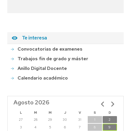
Te interesa
Convocatorias de examenes
Trabajos fin de grado y máster
Anillo Digital Docente
Calendario académico
Agosto 2026
Paginación
L
M
M
J
V
S
D
27
28
29
30
31
1
2
3
4
5
6
7
8
9