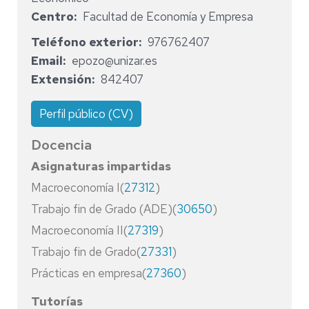
Centro
Facultad de Economía y Empresa
Teléfono exterior
976762407
Email
epozo@unizar.es
Extensión
842407
Perfil público (CV)
Docencia
Asignaturas impartidas
Macroeconomía I(
27312
)
Trabajo fin de Grado (ADE)(
30650
)
Macroeconomía II(
27319
)
Trabajo fin de Grado(
27331
)
Prácticas en empresa(
27360
)
Tutorías