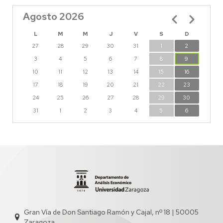
Agosto 2026
Paginación
L
M
M
J
V
S
D
27
28
29
30
31
1
2
3
4
5
6
7
8
9
10
11
12
13
14
15
16
17
18
19
20
21
22
23
24
25
26
27
28
29
30
31
1
2
3
4
5
6
Gran Vía de Don Santiago Ramón y Cajal, nº 18 | 50005
Zaragoza