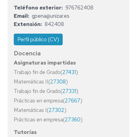
Teléfono exterior
976762408
Email
gpena@unizar.es
Extensión
842408
Perfil público (CV)
Docencia
Asignaturas impartidas
Trabajo fin de Grado(
27431
)
Matemáticas II(
27308
)
Trabajo fin de Grado(
27331
)
Prácticas en empresa(
27667
)
Matemáticas I(
27302
)
Prácticas en empresa(
27360
)
Tutorías