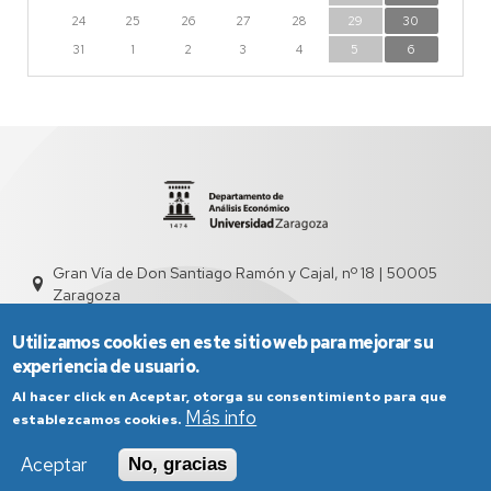
24
25
26
27
28
29
30
31
1
2
3
4
5
6
Gran Vía de Don Santiago Ramón y Cajal, nº 18 | 50005
Zaragoza
sed4000@unizar.es
976 761 831
Utilizamos cookies en este sitio web para mejorar su
experiencia de usuario.
Al hacer click en Aceptar, otorga su consentimiento para que
Más info
establezcamos cookies.
Aceptar
No, gracias
Aviso Legal
Condiciones generales de uso
Política de Privacidad
Política de Cookies