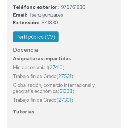
Teléfono exterior
976761830
Email
fsanz@unizar.es
Extensión
841830
Perfil público (CV)
Docencia
Asignaturas impartidas
Microeconomia I(
27410
)
Trabajo fin de Grado(
27531
)
Globalización, comercio internacional y
geografía económica(
61338
)
Trabajo fin de Grado(
27331
)
Tutorías