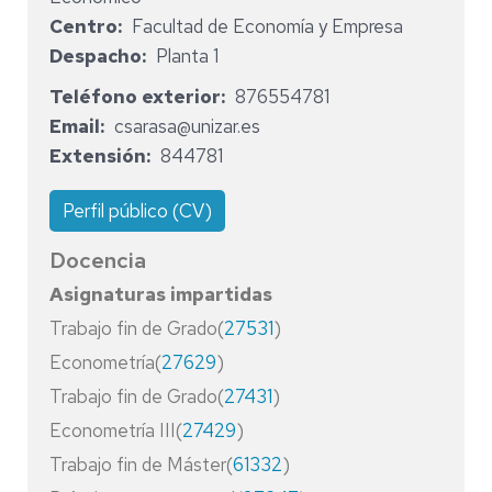
Centro
Facultad de Economía y Empresa
Despacho
Planta 1
Teléfono exterior
876554781
Email
csarasa@unizar.es
Extensión
844781
Perfil público (CV)
Docencia
Asignaturas impartidas
Trabajo fin de Grado(
27531
)
Econometría(
27629
)
Trabajo fin de Grado(
27431
)
Econometría III(
27429
)
Trabajo fin de Máster(
61332
)