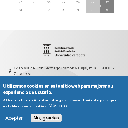
24
25
26
27
28
29
30
31
1
2
3
4
5
6
Gran Vía de Don Santiago Ramón y Cajal, nº 18 | 50005
Zaragoza
sed4000@unizar.es
976 761 831
Utilizamos cookies en este sitio web para mejorar su
experiencia de usuario.
Al hacer click en Aceptar, otorga su consentimiento para que
Más info
establezcamos cookies.
Aceptar
No, gracias
Aviso Legal
Condiciones generales de uso
Política de Privacidad
Política de Cookies
Política de Accesibilidad