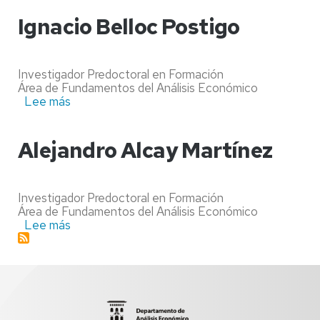
Calvo
Calvo
Ignacio Belloc Postigo
Investigador Predoctoral en Formación
Área de Fundamentos del Análisis Económico
Lee más
sobre
Ignacio
Belloc
Postigo
Alejandro Alcay Martínez
Investigador Predoctoral en Formación
Área de Fundamentos del Análisis Económico
Lee más
sobre
Alejandro
Alcay
Martínez