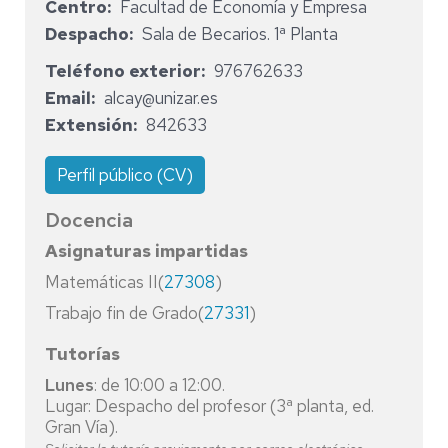
Centro
Facultad de Economía y Empresa
Despacho
Sala de Becarios. 1ª Planta
Teléfono exterior
976762633
Email
alcay@unizar.es
Extensión
842633
Perfil público (CV)
Docencia
Asignaturas impartidas
Matemáticas II(
27308
)
Trabajo fin de Grado(
27331
)
Tutorías
Lunes
: de 10:00 a 12:00.
Lugar: Despacho del profesor (3ª planta, ed.
Gran Vía).