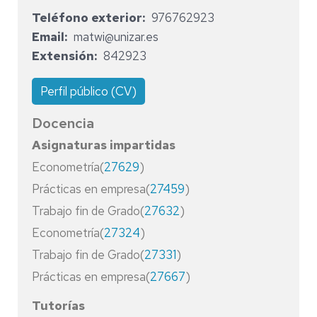
Teléfono exterior
976762923
Email
matwi@unizar.es
Extensión
842923
Perfil público (CV)
Docencia
Asignaturas impartidas
Econometría(
27629
)
Prácticas en empresa(
27459
)
Trabajo fin de Grado(
27632
)
Econometría(
27324
)
Trabajo fin de Grado(
27331
)
Prácticas en empresa(
27667
)
Tutorías