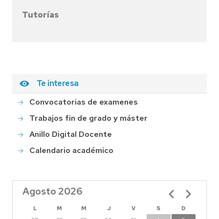
Tutorías
Te interesa
Convocatorias de examenes
Trabajos fin de grado y máster
Anillo Digital Docente
Calendario académico
Agosto 2026
Paginación
L
M
M
J
V
S
D