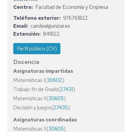
Centro
Facultad de Economía y Empresa
Teléfono exterior
976761822
Email
candeal@unizar.es
Extensión
841822
Perfil público (CV)
Docencia
Asignaturas impartidas
Matemáticas I(
30602
)
Trabajo fin de Grado(
27431
)
Matemáticas II(
30605
)
Decisión y juegos(
27435
)
Asignaturas coordinadas
Matemáticas II(
30605
)