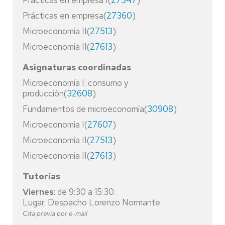
Prácticas en empresa I(
27347
)
Prácticas en empresa(
27360
)
Microeconomia II(
27513
)
Microeconomia II(
27613
)
Asignaturas coordinadas
Microeconomía I: consumo y
producción(
32608
)
Fundamentos de microeconomía(
30908
)
Microeconomia I(
27607
)
Microeconomia II(
27513
)
Microeconomia II(
27613
)
Tutorías
Viernes
: de 9:30 a 15:30.
Lugar: Despacho Lorenzo Normante.
Cita previa por e-mail