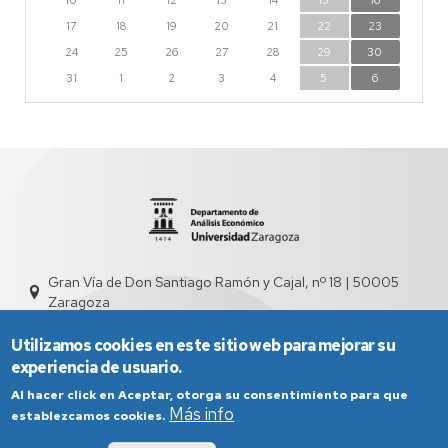
10
11
12
13
14
15
16
17
18
19
20
21
22
23
24
25
26
27
28
29
30
31
1
2
3
4
5
6
Gran Vía de Don Santiago Ramón y Cajal, nº 18 | 50005
Zaragoza
sed4000@unizar.es
976 761 831
Utilizamos cookies en este sitio web para mejorar su
experiencia de usuario.
Al hacer click en Aceptar, otorga su consentimiento para que
Más info
establezcamos cookies.