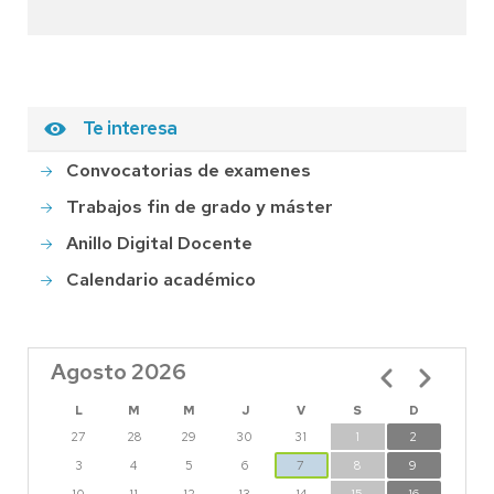
Te interesa
Convocatorias de examenes
Trabajos fin de grado y máster
Anillo Digital Docente
Calendario académico
Agosto 2026
Paginación
L
M
M
J
V
S
D
27
28
29
30
31
1
2
3
4
5
6
7
8
9