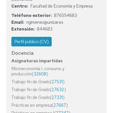
Centro
Facultad de Economía y Empresa
Teléfono exterior
876554683
Email
ngimenez@unizar.es
Extensión
844683
Perfil público (CV)
Docencia
Asignaturas impartidas
Microeconomía I: consumo y
producción(
32608
)
Trabajo fin de Grado(
27531
)
Trabajo fin de Grado(
27632
)
Trabajo fin de Grado(
27331
)
Prácticas en empresa(
27667
)