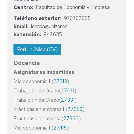
Centro
Facultad de Economía y Empresa
Teléfono exterior
976762635
Email
igarcia@unizar.es
Extensión
842635
Perfil público (CV)
Docencia
Asignaturas impartidas
Microeconomia II(
27313
)
Trabajo fin de Grado(
27431
)
Trabajo fin de Grado(
27331
)
Prácticas en empresa II(
27359
)
Prácticas en empresa(
27360
)
Microeconomia II(
27415
)