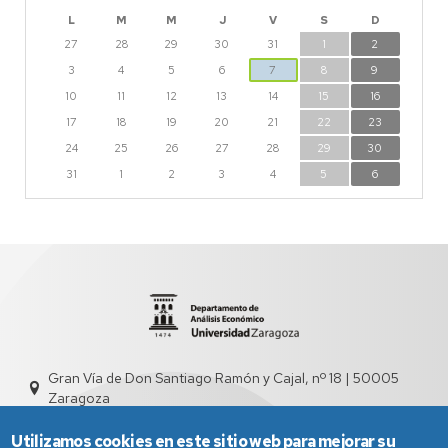
L
M
M
J
V
S
D
27
28
29
30
31
1
2
3
4
5
6
7
8
9
10
11
12
13
14
15
16
17
18
19
20
21
22
23
24
25
26
27
28
29
30
31
1
2
3
4
5
6
Gran Vía de Don Santiago Ramón y Cajal, nº 18 | 50005
Zaragoza
sed4000@unizar.es
976 761 831
Utilizamos cookies en este sitio web para mejorar su