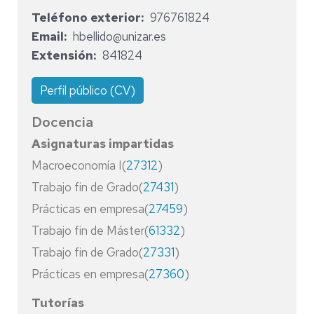
Teléfono exterior
976761824
Email
hbellido@unizar.es
Extensión
841824
Perfil público (CV)
Docencia
Asignaturas impartidas
Macroeconomía I(
27312
)
Trabajo fin de Grado(
27431
)
Prácticas en empresa(
27459
)
Trabajo fin de Máster(
61332
)
Trabajo fin de Grado(
27331
)
Prácticas en empresa(
27360
)
Tutorías