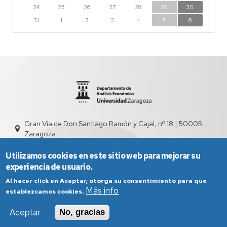
24
25
26
27
28
29
30
31
1
2
3
4
5
6
Gran Vía de Don Santiago Ramón y Cajal, nº 18 | 50005
Zaragoza
sed4000@unizar.es
976 761 831
Utilizamos cookies en este sitio web para mejorar su
experiencia de usuario.
Al hacer click en Aceptar, otorga su consentimiento para que
Más info
establezcamos cookies.
Aceptar
No, gracias
Aviso Legal
Condiciones generales de uso
Política de Privacidad
Política de Cookies