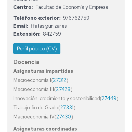
Centro
Facultad de Economía y Empresa
Teléfono exterior
976762759
Email
ffatas@unizar.es
Extensión
842759
Perfil público (CV)
Docencia
Asignaturas impartidas
Macroeconomía I(
27312
)
Macroeconomía III(
27428
)
Innovación, crecimiento y sostenibilidad(
27449
)
Trabajo fin de Grado(
27331
)
Macroeconomia IV(
27430
)
Asignaturas coordinadas