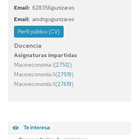
Email
628356@unizar.es
Email
arodrigo@unizar.es
Perfil público (CV)
Docencia
Asignaturas impartidas
Macroeconomia I(
27512
)
Macroeconomía II(
27519
)
Macroeconomía II(
27619
)
Te interesa