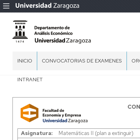
INICIO
CONVOCATORIAS DE EXAMENES
OR
EQ
INTRANET
DE
DI
DI
CO
CON
DE
PE
DI
Asignatura
Matemáticas II (plan a extinguir)
PDI