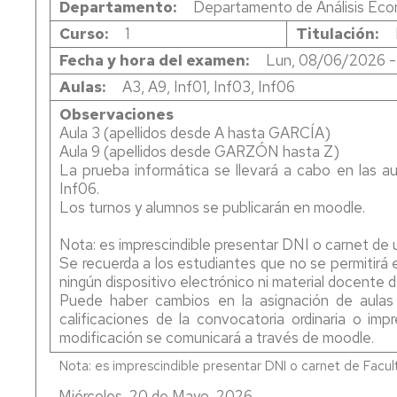
Departamento
Departamento de Análisis Ec
CO
Curso
1
Titulación
DE
Fecha y hora del examen
Lun, 08/06/2026 -
DE
Aulas
A3, A9, Inf01, Inf03, Inf06
CO
Observaciones
Aula 3 (apellidos desde A hasta GARCÍA)
Aula 9 (apellidos desde GARZÓN hasta Z)
La prueba informática se llevará a cabo en las au
Inf06.
Los turnos y alumnos se publicarán en moodle.
Nota: es imprescindible presentar DNI o carnet de u
Se recuerda a los estudiantes que no se permitirá e
ningún dispositivo electrónico ni material docente 
Puede haber cambios en la asignación de aulas 
calificaciones de la convocatoria ordinaria o impr
modificación se comunicará a través de moodle.
Miércoles, 20 de Mayo, 2026