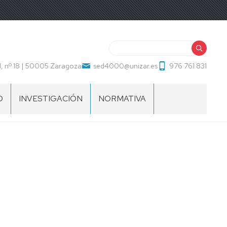
Buscar
, nº 18 | 50005 Zaragoza
sed4000@unizar.es
976 761 831
O
INVESTIGACIÓN
NORMATIVA
EVALUACIÓN
BAREMO
CONTRATACIÓN
PROFESORADO