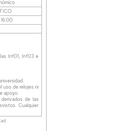
onómico
EMPRESAS
EMPRESAS,
POLÍTICAS
GRUPO
PÚBLICAS
NSEJO
FICO
INGLÉS
Y
ECO-
 16:00
SOCIALES
ECONOMÍA
PARTAMENTO
DADE-
DERECHO-
FICO-
MISIONES
ADMINISTRACION-
FINANZAS
Y-
Y
DIRECCION-
CONTABILIDAD
las Inf01, Inf03 e
DE-
EMPRESAS
MIM-
MARKETING
E
INVESTIGACIÓN
niversidad.
DE
l uso de relojes ni
MERCADOS
de apoyo.
derivados de las
PERIODISMO
evistos. Cualquier